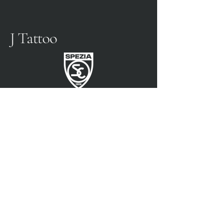
J Tattoo
FÚTBOL SPEZIA
SOCIO OFICIAL
3315009725
0187 460498
jtattoosp@gmail.com
Piazza John Fitzgerald
Kennedy, 90, 19124 La
Spezia SP
Piazza John Fitzgerald
Kennedy, 90, 19124 La