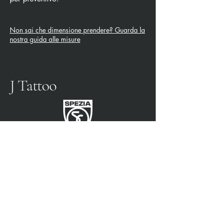
Non sai che dimensione prendere? Guarda la
nostra guida alle misure
J Tattoo
FÚTBOL SPEZIA
SOCIO OFICIAL
3315009725
0187 460498
jtattoosp@gmail.com
Piazza John Fitzgerald