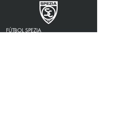
FÚTBOL SPEZIA
SOCIO OFICIAL
3315009725
0187 460498
jtattoosp@gmail.com
Piazza John Fitzgerald
Kennedy, 90, 19124 La
Spezia SP
Piazza John Fitzgerald
Kennedy, 90, 19124 La
Spezia SP
Política de Privacidad
Accesibilidad