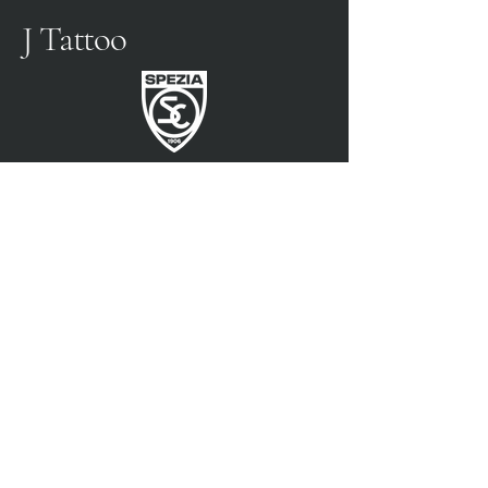
J Tattoo
FÚTBOL SPEZIA
SOCIO OFICIAL
3315009725
0187 460498
jtattoosp@gmail.com
Piazza John Fitzgerald
Kennedy, 90, 19124 La
Spezia SP
Piazza John Fitzgerald
Kennedy, 90, 19124 La
Spezia SP