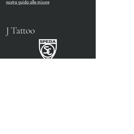
nostra guida alle misure
J Tattoo
FÚTBOL SPEZIA
SOCIO OFICIAL
3315009725
0187 460498
jtattoosp@gmail.com
Piazza John Fitzgerald
Kennedy, 90, 19124 La
Spezia SP
Piazza John Fitzgerald