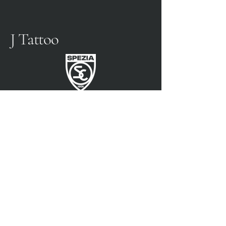
J Tattoo
FÚTBOL SPEZIA
SOCIO OFICIAL
3315009725
0187 460498
jtattoosp@gmail.com
Piazza John Fitzgerald
Kennedy, 90, 19124 La
Spezia SP
Piazza John Fitzgerald
Kennedy, 90, 19124 La