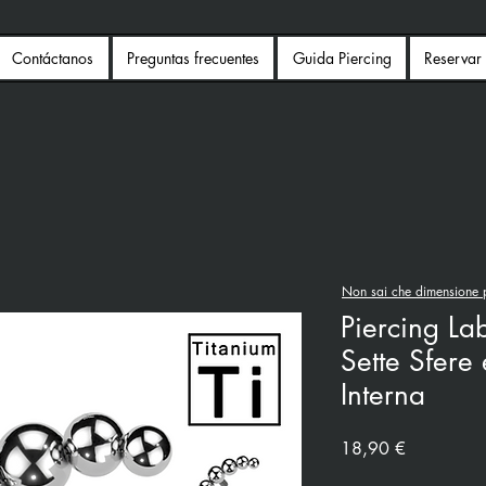
Contáctanos
Preguntas frecuentes
Guida Piercing
Reservar 
Non sai che dimensione p
Piercing Lab
Sette Sfere 
Interna
Precio
18,90 €