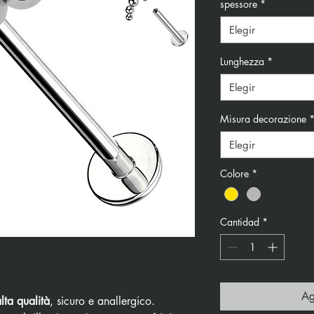
spessore
*
Elegir
Lunghezza
*
Elegir
Misura decorazione
Elegir
Colore
*
Cantidad
*
Ag
alta qualità
, sicuro e anallergico.