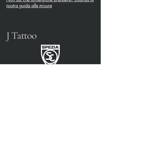
nostra guida alle misure
J Tattoo
FÚTBOL SPEZIA
SOCIO OFICIAL
3315009725
0187 460498
jtattoosp@gmail.com
Piazza John Fitzgerald
Kennedy, 90, 19124 La
Spezia SP
Piazza John Fitzgerald