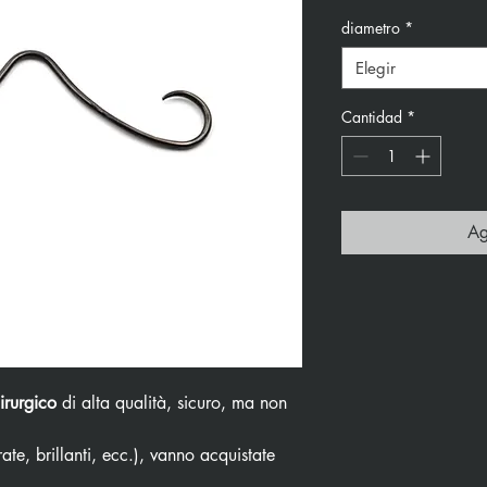
diametro
*
Elegir
Cantidad
*
Ag
irurgico
di alta qualità, sicuro, ma non
ate, brillanti, ecc.), vanno acquistate