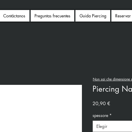
Contáctanos
Preguntas frecuentes
Guida Piercing
Reservar 
Non sai che dimensione p
Piercing Na
Precio
20,90 €
spessore
*
Elegir