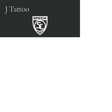
J Tattoo
FÚTBOL SPEZIA
SOCIO OFICIAL
3315009725
0187 460498
jtattoosp@gmail.com
Piazza John Fitzgerald
Kennedy, 90, 19124 La
Spezia SP
Piazza John Fitzgerald
Kennedy, 90, 19124 La
Spezia SP