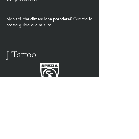
Non sai che dimensione prendere? Guarda la
nostra guida alle misure
J Tattoo
FÚTBOL SPEZIA
SOCIO OFICIAL
3315009725
0187 460498
jtattoosp@gmail.com
Piazza John Fitzgerald