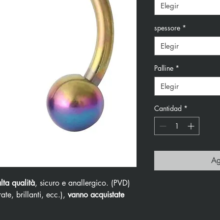
Elegir
spessore
*
Elegir
Palline
*
Elegir
Cantidad
*
Ag
alta qualità
, sicuro e anallergico. (PVD)
ate, brillanti, ecc.),
vanno acquistate