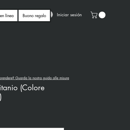
Iniciar sesión
en línea
Buono regalo
rendere? Guarda la nostra guida alle misure
itanio (Colore
)