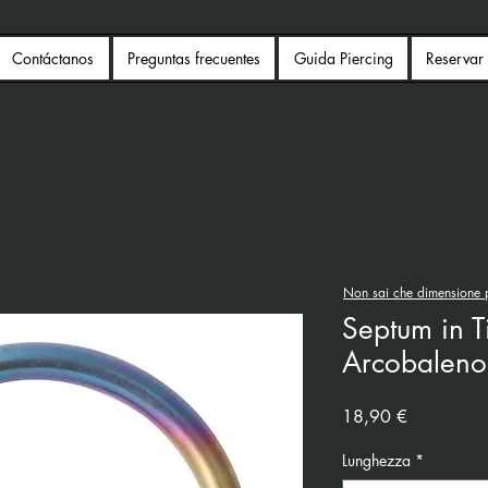
Contáctanos
Preguntas frecuentes
Guida Piercing
Reservar 
Non sai che dimensione p
Septum in T
Arcobaleno
Precio
18,90 €
Lunghezza
*