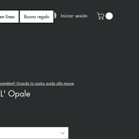
Iniciar sesión
en línea
Buono regalo
rendere? Guarda la nostra guida alle misure
'L' Opale