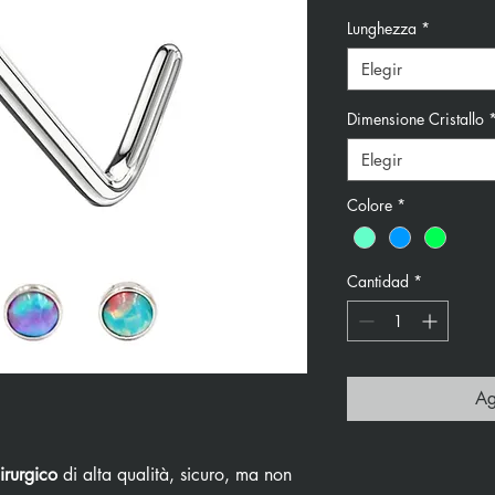
Lunghezza
*
Elegir
Dimensione Cristallo
Elegir
Colore
*
Cantidad
*
Ag
irurgico
di alta qualità, sicuro, ma non