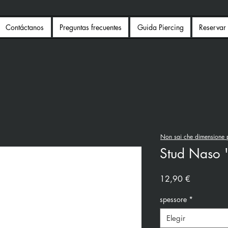
Contáctanos
Preguntas frecuentes
Guida Piercing
Reservar 
Non sai che dimensione p
Stud Naso 
Precio
12,90 €
spessore
*
Elegir