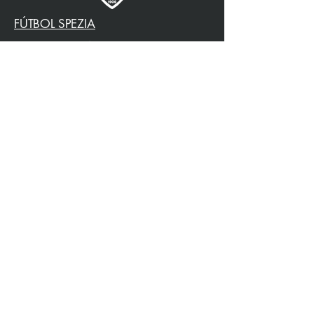
FÚTBOL SPEZIA
SOCIO OFICIAL
3315009725
0187 460498
jtattoosp@gmail.com
Piazza John Fitzgerald
Kennedy, 90, 19124 La
Spezia SP
Piazza John Fitzgerald
Kennedy, 90, 19124 La
Spezia SP
Política de Privacidad
Accesibilidad
Política de Envíos