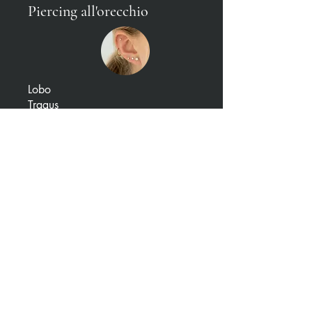
Piercing all'orecchio
Lobo
Tragus
Helix
Anti-helix
Conch
Daith
Rook
0.8 mm
1.2 mm
1 mm
1 mm
1 mm
1 mm
1 mm