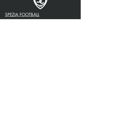
SPEZIA FOOTBALL
PARTENAIRE OFFICIEL
3315009725
0187 460498
jtattoosp@gmail.com
Piazza John Fitzgerald
Kennedy, 90, 19124 La
Spezia SP
Piazza John Fitzgerald
Kennedy, 90, 19124 La
Spezia SP
Politique de confidentialité
Accessibilité
Politique de livraison