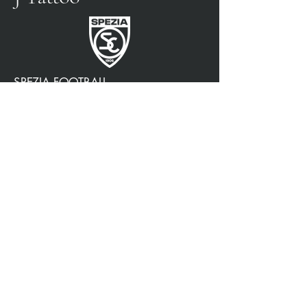
SPEZIA FOOTBALL
PARTENAIRE OFFICIEL
3315009725
0187 460498
jtattoosp@gmail.com
Piazza John Fitzgerald
Kennedy, 90, 19124 La
Spezia SP
Piazza John Fitzgerald
Kennedy, 90, 19124 La
Spezia SP
Politique de confidentialité