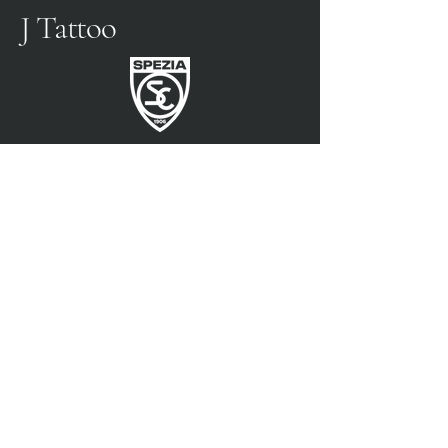
J Tattoo
SPEZIA FOOTBALL
PARTENAIRE OFFICIEL
3315009725
0187 460498
jtattoosp@gmail.com
Piazza John Fitzgerald
Kennedy, 90, 19124 La
Spezia SP
Piazza John Fitzgerald
Kennedy, 90, 19124 La
Spezia SP