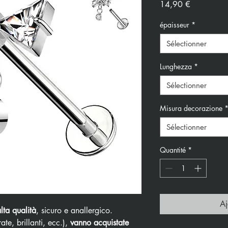
Prix
14,90 €
épaisseur
*
Sélectionner
Lunghezza
*
Sélectionner
Misura decorazione
Sélectionner
Quantité
*
Aj
alta qualità
, sicuro e anallergico.
ate, brillanti, ecc.),
vanno acquistate