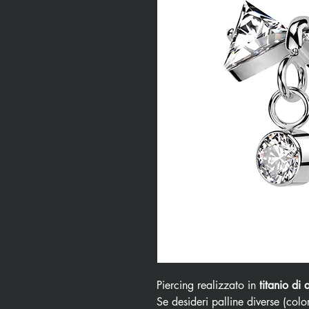
Piercing realizzato in
titanio di 
Se desideri palline diverse (color