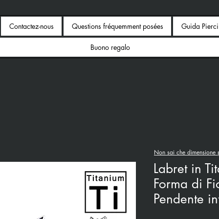
Contactez-nous
Questions fréquemment posées
Guida Pierc
Buono regalo
Non sai che dimensione p
Labret in Ti
Forma di Fi
Pendente in