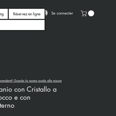
Se connecter
ing
Réservez en ligne
rendere? Guarda la nostra guida alle misure
tanio con Cristallo a
occo e con
terno