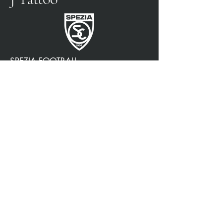
SPEZIA FOOTBALL
PARTENAIRE OFFICIEL
3315009725
0187 460498
jtattoosp@gmail.com
Piazza John Fitzgerald
Kennedy, 90, 19124 La
Spezia SP
Piazza John Fitzgerald
Kennedy, 90, 19124 La
Spezia SP
Politique de confidentialité