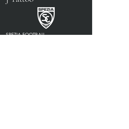
SPEZIA FOOTBALL
PARTENAIRE OFFICIEL
3315009725
0187 460498
jtattoosp@gmail.com
Piazza John Fitzgerald
Kennedy, 90, 19124 La
Spezia SP
Piazza John Fitzgerald
Kennedy, 90, 19124 La
Spezia SP
Politique de confidentialité