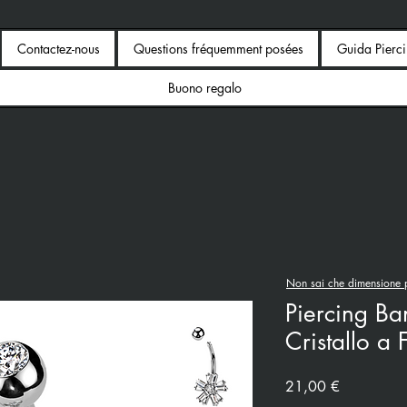
Contactez-nous
Questions fréquemment posées
Guida Pierc
Buono regalo
Non sai che dimensione p
Piercing B
Cristallo a 
Prix
21,00 €