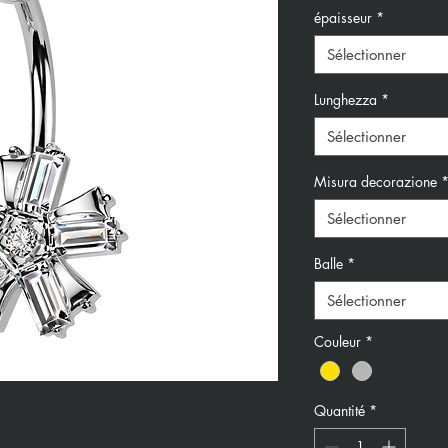
épaisseur
*
Sélectionner
Lunghezza
*
Sélectionner
Misura decorazione
Sélectionner
Balle
*
Sélectionner
Couleur
*
Quantité
*