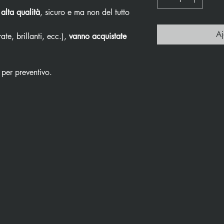
 alta qualità
, sicuro e ma non del tutto
Aj
ate, brillanti, ecc.),
vanno acquistate
 per preventivo.