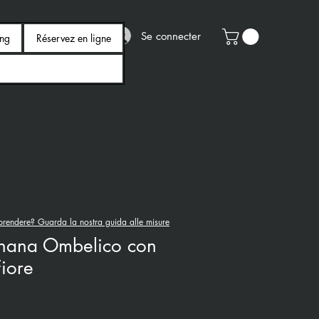
Se connecter
ing
Réservez en ligne
rendere? Guarda la nostra guida alle misure
anana Ombelico con
Fiore