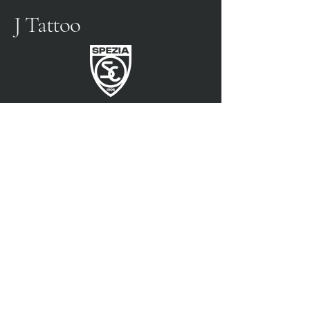
J Tattoo
SPEZIA FOOTBALL
PARTENAIRE OFFICIEL
3315009725
0187 460498
jtattoosp@gmail.com
Piazza John Fitzgerald
Kennedy, 90, 19124 La
Spezia SP
Piazza John Fitzgerald
Kennedy, 90, 19124 La
Spezia SP