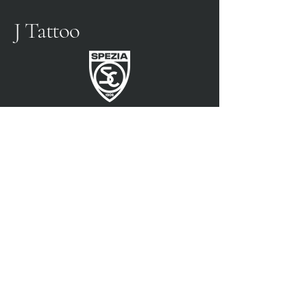
J Tattoo
SPEZIA FOOTBALL
PARTENAIRE OFFICIEL
3315009725
0187 460498
jtattoosp@gmail.com
Piazza John Fitzgerald
Kennedy, 90, 19124 La
Spezia SP
Piazza John Fitzgerald
Kennedy, 90, 19124 La
Spezia SP