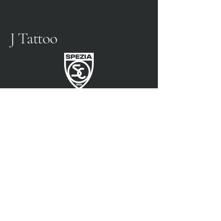
J Tattoo
SPEZIA FOOTBALL
PARTENAIRE OFFICIEL
3315009725
0187 460498
jtattoosp@gmail.com
Piazza John Fitzgerald
Kennedy, 90, 19124 La
Spezia SP
Piazza John Fitzgerald
Kennedy, 90, 19124 La