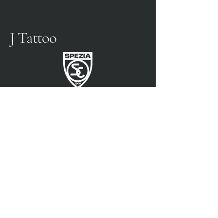
J Tattoo
SPEZIA FOOTBALL
PARTENAIRE OFFICIEL
3315009725
0187 460498
jtattoosp@gmail.com
Piazza John Fitzgerald
Kennedy, 90, 19124 La
Spezia SP
Piazza John Fitzgerald
Kennedy, 90, 19124 La