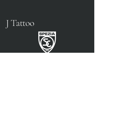
J Tattoo
SPEZIA FOOTBALL
PARTENAIRE OFFICIEL
3315009725
0187 460498
jtattoosp@gmail.com
Piazza John Fitzgerald
Kennedy, 90, 19124 La
Spezia SP
Piazza John Fitzgerald
Kennedy, 90, 19124 La