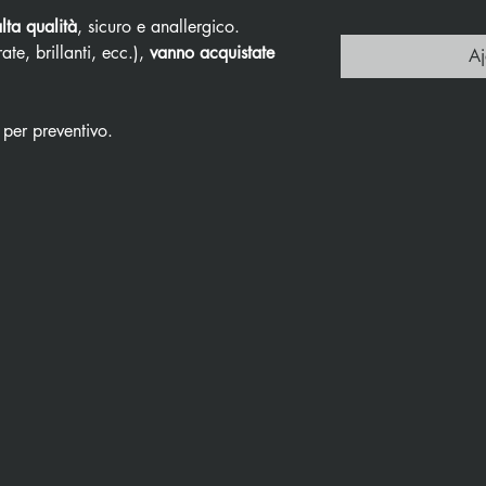
alta qualità
, sicuro e anallergico.
ate, brillanti, ecc.),
vanno acquistate
Aj
 per preventivo.