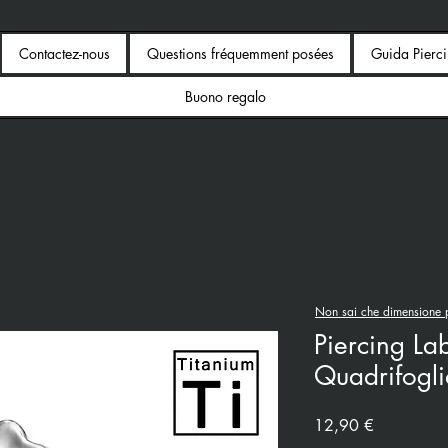
Contactez-nous
Questions fréquemment posées
Guida Pierc
Buono regalo
Non sai che dimensione p
Piercing Lab
Quadrifogli
Prix
12,90 €