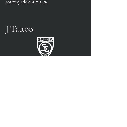
nostra guida alle misure
J Tattoo
SPEZIA FOOTBALL
PARTENAIRE OFFICIEL
3315009725
0187 460498
jtattoosp@gmail.com
Piazza John Fitzgerald
Kennedy, 90, 19124 La
Spezia SP
Piazza John Fitzgerald