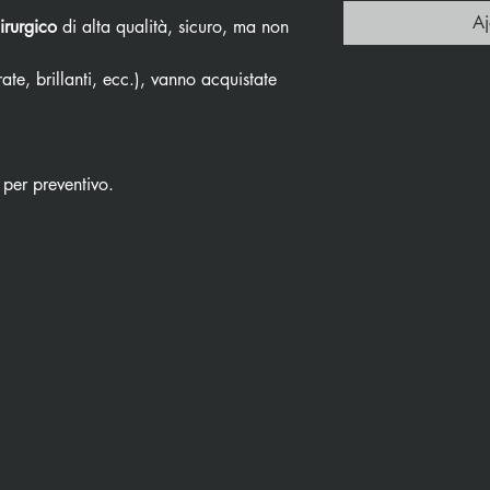
Aj
irurgico
di alta qualità, sicuro, ma non
ate, brillanti, ecc.), vanno acquistate
 per preventivo.