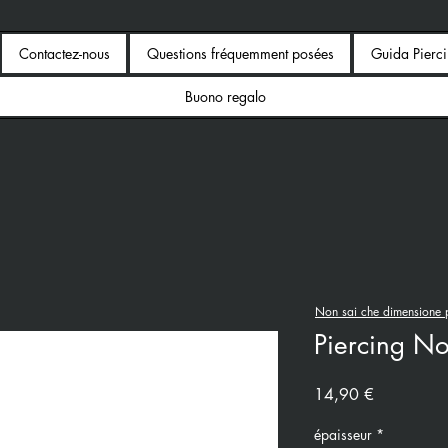
Contactez-nous
Questions fréquemment posées
Guida Pierc
Buono regalo
Non sai che dimensione p
Piercing Nos
Prix
14,90 €
épaisseur
*