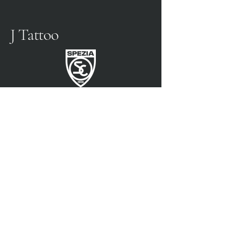
J Tattoo
SPEZIA FOOTBALL
PARTENAIRE OFFICIEL
3315009725
0187 460498
jtattoosp@gmail.com
Piazza John Fitzgerald
Kennedy, 90, 19124 La
Spezia SP
Piazza John Fitzgerald
Kennedy, 90, 19124 La
Spezia SP