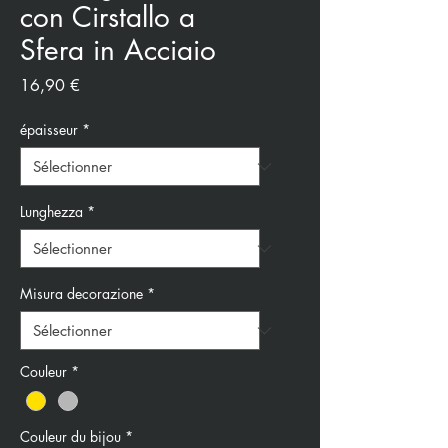
con Cirstallo a
Sfera in Acciaio
Prix
16,90 €
épaisseur
*
Lunghezza
*
Misura decorazione
*
Couleur
*
Couleur du bijou
*