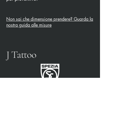
Non sai che dimensione prendere? Guarda la
nostra guida alle misure
J Tattoo
SPEZIA FOOTBALL
PARTENAIRE OFFICIEL
3315009725
0187 460498
jtattoosp@gmail.com
Piazza John Fitzgerald