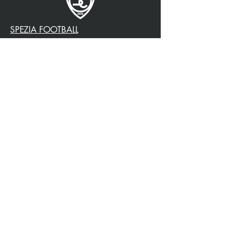
SPEZIA FOOTBALL
PARTENAIRE OFFICIEL
3315009725
0187 460498
jtattoosp@gmail.com
Piazza John Fitzgerald
Kennedy, 90, 19124 La
Spezia SP
Piazza John Fitzgerald
Kennedy, 90, 19124 La
Spezia SP
Politique de confidentialité
Accessibilité
Politique de livraison