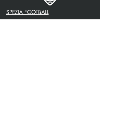
SPEZIA FOOTBALL
PARTENAIRE OFFICIEL
3315009725
0187 460498
jtattoosp@gmail.com
Piazza John Fitzgerald
Kennedy, 90, 19124 La
Spezia SP
Piazza John Fitzgerald
Kennedy, 90, 19124 La
Spezia SP
Politique de confidentialité
Accessibilité
Politique de livraison