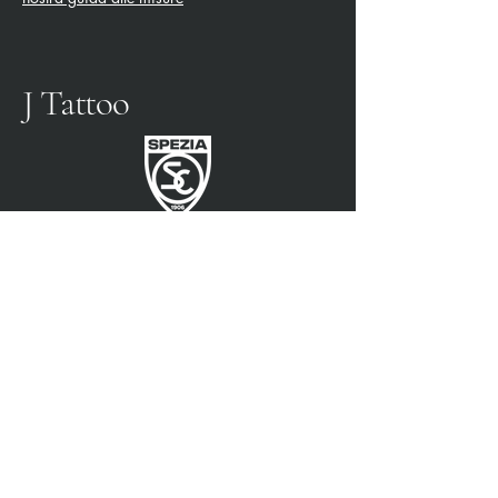
J Tattoo
SPEZIA FOOTBALL
PARTENAIRE OFFICIEL
3315009725
0187 460498
jtattoosp@gmail.com
Piazza John Fitzgerald
Kennedy, 90, 19124 La
Spezia SP
Piazza John Fitzgerald
Kennedy, 90, 19124 La