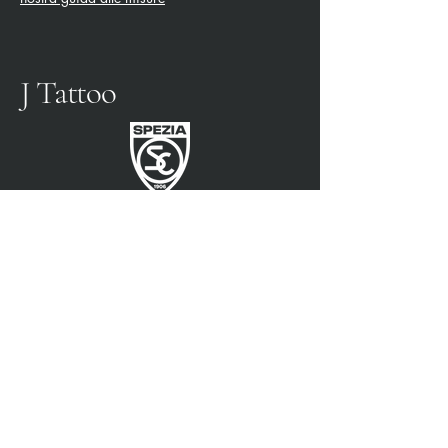
J Tattoo
SPEZIA FOOTBALL
PARTENAIRE OFFICIEL
3315009725
0187 460498
jtattoosp@gmail.com
Piazza John Fitzgerald
Kennedy, 90, 19124 La
Spezia SP
Piazza John Fitzgerald
Kennedy, 90, 19124 La