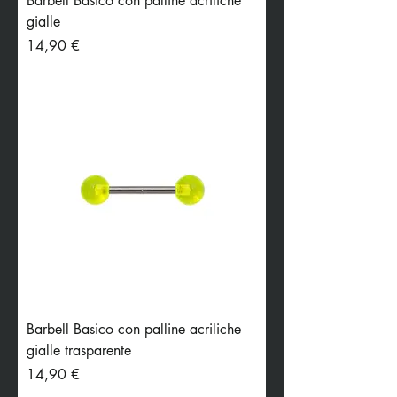
Barbell Basico con palline acriliche
gialle
Preis
14,90 €
Barbell Basico con palline acriliche
gialle trasparente
Preis
14,90 €