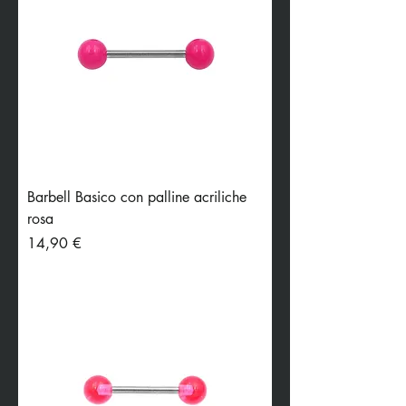
Barbell Basico con palline acriliche
rosa
Preis
14,90 €