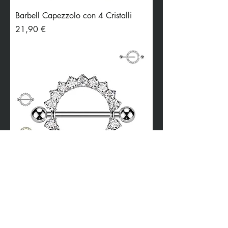
Barbell Capezzolo con 4 Cristalli
Preis
21,90 €
Barbell Capezzolo con Cristalli
Preis
26,99 €