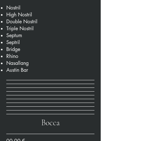
Nostril
High Nostril
Double Nostril
Triple Nostril
Septum
Septril
Bridge
Rhino
Nasallang
Austin Bar
Bocca
00,00 €