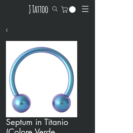
Septum in Titanio
(Colore Verde