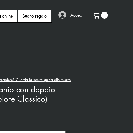
Accedi
a online
Buono regalo
rendere? Guarda la nostra guida alle misure
tanio con doppio
olore Classico)