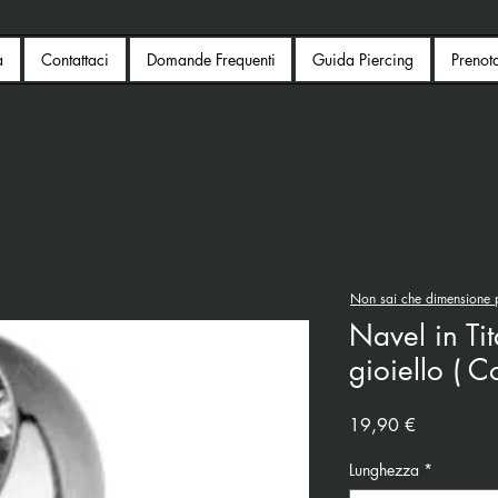
a
Contattaci
Domande Frequenti
Guida Piercing
Prenot
Non sai che dimensione p
Navel in Ti
gioiello ( C
Prezzo
19,90 €
Lunghezza
*