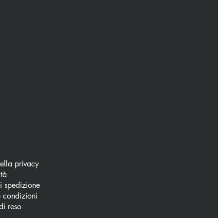
della privacy
ità
di spedizione
 condizioni
di reso