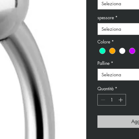
Seleziona
spessore
*
Seleziona
Colore
*
Palline
*
Seleziona
Quantità
*
Agg