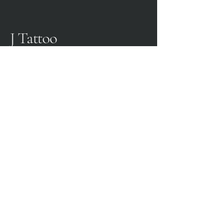
J Tattoo
SPEZIA CALCIO
OFFICIAL PARTNER
3315009725
0187 460498
jtattoosp@gmail.com
Piazza John Fitzgerald
Kennedy, 90, 19124 La
Spezia SP
P.IVA:
01565560115