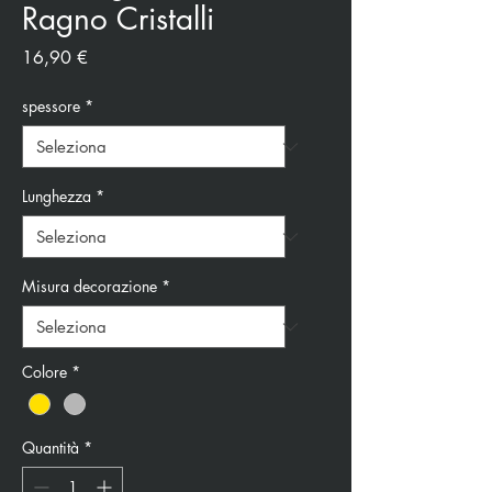
Ragno Cristalli
Prezzo
16,90 €
spessore
*
Lunghezza
*
Misura decorazione
*
Colore
*
Quantità
*