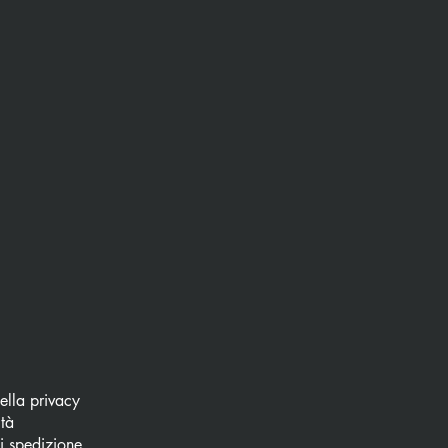
della privacy
ità
di spedizione