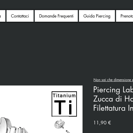
a
Contattaci
Domande Frequenti
Guida Piercing
Prenot
Non sai che dimensione p
Piercing Lab
Zucca di H
Filettatura I
Prezzo
11,90 €