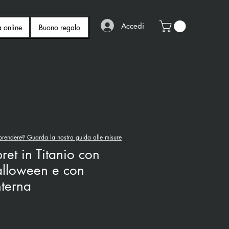
Accedi
a online
Buono regalo
rendere? Guarda la nostra guida alle misure
ret in Titanio con
alloween e con
nterna