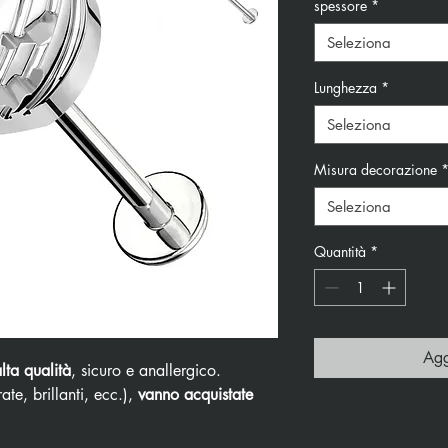
spessore
*
Seleziona
Lunghezza
*
Seleziona
Misura decorazione
Seleziona
Quantità
*
Agg
alta qualità
, sicuro e anallergico.
ate, brillanti, ecc.),
vanno acquistate