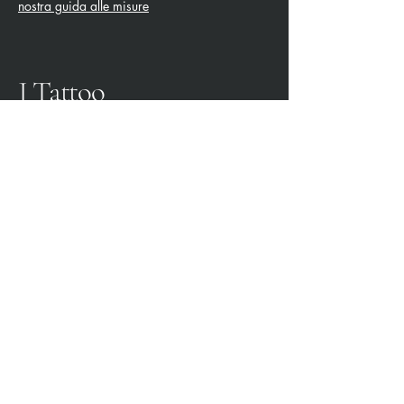
nostra guida alle misure
J Tattoo
SPEZIA CALCIO
OFFICIAL PARTNER
3315009725
0187 460498
jtattoosp@gmail.com
Piazza John Fitzgerald
Kennedy, 90, 19124 La
Spezia SP
P.IVA:
01565560115