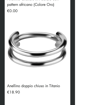
pattern africano (Colore Oro)
Price
€0.00
Anellino doppio chiuso in Titanio
Price
€18.90