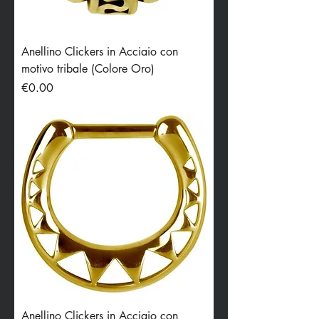
Anellino Clickers in Acciaio con
motivo tribale (Colore Oro)
Price
€0.00
Anellino Clickers in Acciaio con