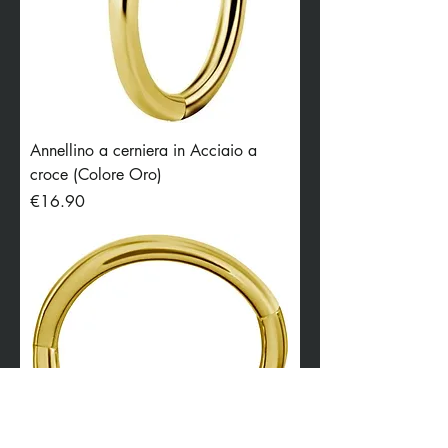
Annellino a cerniera in Acciaio a
croce (Colore Oro)
Price
€16.90